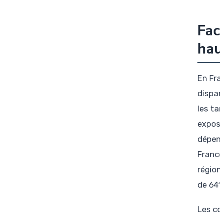
Fac
hau
En Fr
dispa
les t
expos
dépen
France
régio
de 64
Les c