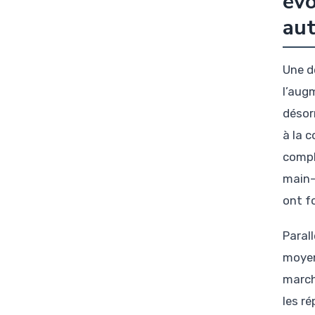
évo
au
Une d
l’aug
désor
à la 
compl
main-
ont f
Paral
moyenn
march
les r