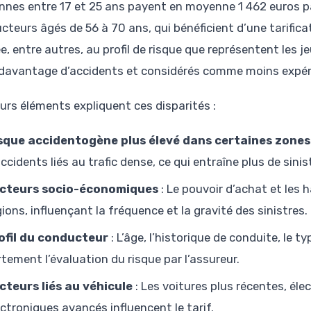
nnes entre 17 et 25 ans payent en moyenne 1 462 euros par 
teurs âgés de 56 à 70 ans, qui bénéficient d’une tarificat
iée, entre autres, au profil de risque que représentent les
davantage d’accidents et considérés comme moins expé
eurs éléments expliquent ces disparités :
sque accidentogène plus élevé dans certaines zones
accidents liés au trafic dense, ce qui entraîne plus de sin
cteurs socio-économiques
: Le pouvoir d’achat et les 
gions, influençant la fréquence et la gravité des sinistres.
ofil du conducteur
: L’âge, l’historique de conduite, le t
rtement l’évaluation du risque par l’assureur.
cteurs liés au véhicule
: Les voitures plus récentes, él
ectroniques avancés influencent le tarif.