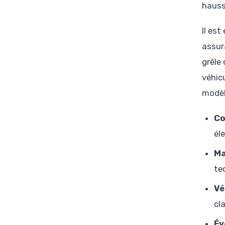
hauss
Il es
assur
grêle
véhicu
modèl
Co
él
Ma
te
Vé
cl
Év