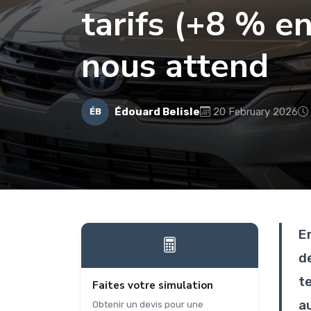
tarifs (+8 % en
nous attend
Édouard Belisle
20 February 2026
ÉB
E
d
t
Faites votre simulation
a
Obtenir un devis pour une