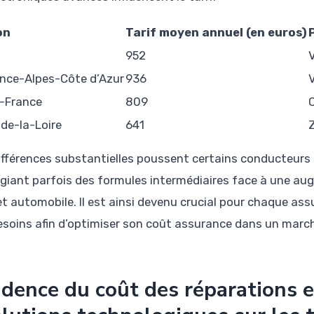
on
Tarif moyen annuel (en euros)
952
V
nce-Alpes-Côte d’Azur
936
V
e-France
809
de-la-Loire
641
ifférences substantielles poussent certains conducteurs à
légiant parfois des formules intermédiaires face à une au
t automobile. Il est ainsi devenu crucial pour chaque assu
esoins afin d’optimiser son coût assurance dans un marc
idence du coût des réparations e