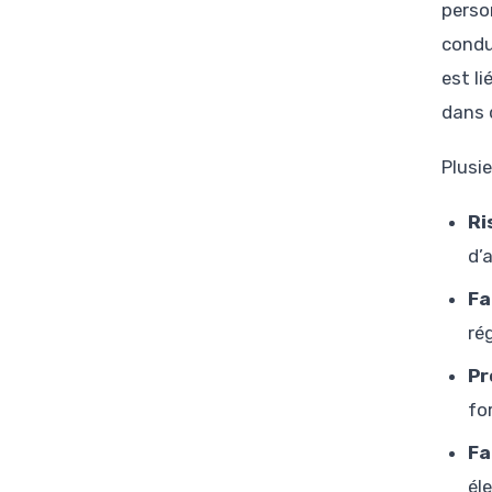
perso
conduc
est l
dans 
Plusi
Ri
d’
Fa
ré
Pr
fo
Fa
él