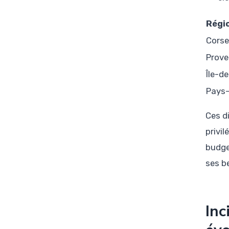
Régi
Corse
Prove
Île-d
Pays-
Ces d
privi
budge
ses b
Inc