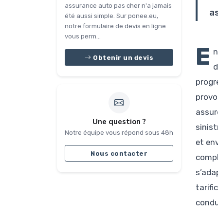
assurance auto pas cher n'a jamais
a
été aussi simple. Sur ponee.eu,
notre formulaire de devis en ligne
vous perm...
E
n
Obtenir un devis
d
progr
provo
assur
Une question ?
sinis
Notre équipe vous répond sous 48h
et en
Nous contacter
compl
s’ada
tarifi
condu