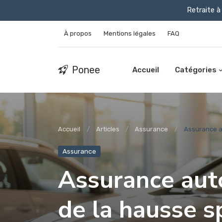
Retraite à 
À propos
Mentions légales
FAQ
Ponee
Accueil
Catégories
Accueil
Articles
Assurance
Assurance au
Assurance
Assurance auto
de la hausse s