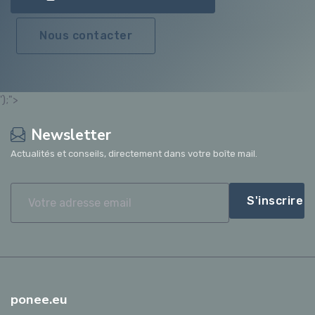
Nous contacter
');">
Newsletter
Actualités et conseils, directement dans votre boîte mail.
S'inscrire
ponee.eu