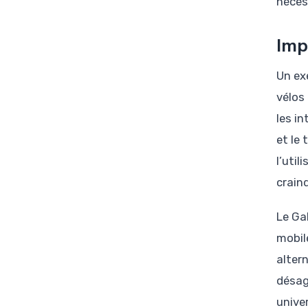
néces
Imp
Un ex
vélos
les i
et le
l’uti
craind
Le Ga
mobil
altern
désag
univer