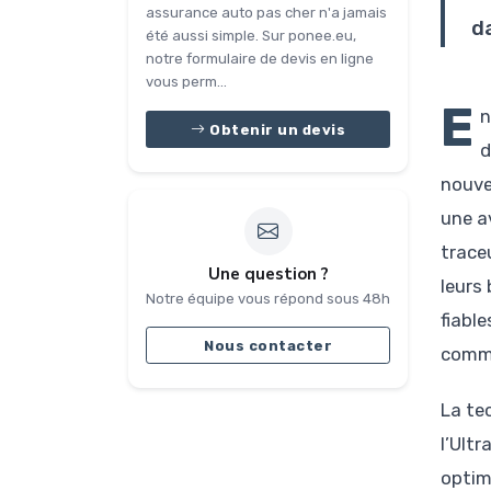
assurance auto pas cher n'a jamais
d
été aussi simple. Sur ponee.eu,
notre formulaire de devis en ligne
vous perm...
E
n
Obtenir un devis
d
nouve
une a
trace
Une question ?
leurs
Notre équipe vous répond sous 48h
fiable
Nous contacter
comme
La te
l’Ult
optim