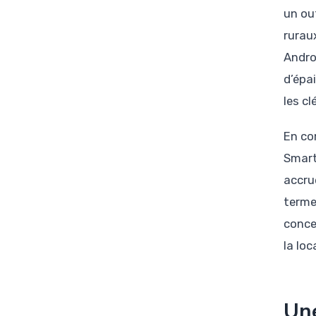
un ou
ruraux
Andro
d’épai
les c
En co
Smart
accru
terme
conce
la loc
Une