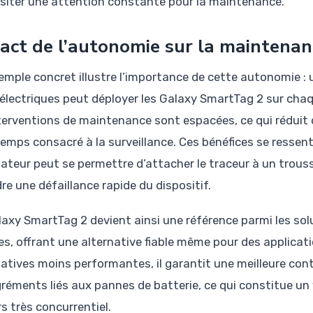
siter une attention constante pour la maintenance.
act de l’autonomie sur la maintenanc
emple concret illustre l’importance de cette autonomie : 
 électriques peut déployer les Galaxy SmartTag 2 sur chaqu
nterventions de maintenance sont espacées, ce qui réduit
 temps consacré à la surveillance. Ces bénéfices se resse
lisateur peut se permettre d’attacher le traceur à un trou
re une défaillance rapide du dispositif.
laxy SmartTag 2 devient ainsi une référence parmi les solu
es, offrant une alternative fiable même pour des applica
atives moins performantes, il garantit une meilleure conti
réments liés aux pannes de batterie, ce qui constitue un 
s très concurrentiel.