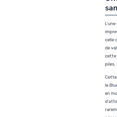
san
L’une
impre
celle 
de va
cette
piles,
Cette
le Bl
en mo
d’att
rarem