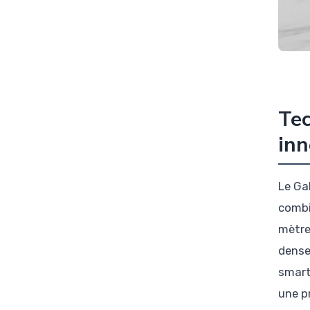
Tec
inn
Le Ga
combi
mètre
dense
smart
une p