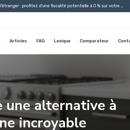
l’étranger : profitez d’une fiscalité potentielle à 0 % sur votre ...
Articles
FAQ
Lexique
Comparateur
Cont
e une alternative à l’AirTag avec u...
 une alternative à
une incroyable