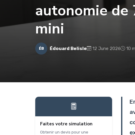
autonomie de 
mini
Édouard Belisle
12 June 2026
10 m
ÉB
E
a
c
Faites votre simulation
e
Obtenir un devis pour une