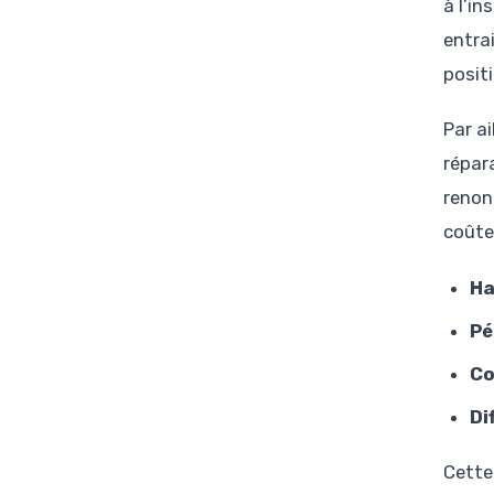
à l’in
entra
positi
Par ai
répar
renon
coûte
Ha
Pé
Co
Di
Cette 