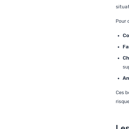
situa
Pour 
Co
Fa
Ch
su
An
Ces b
risque
Les