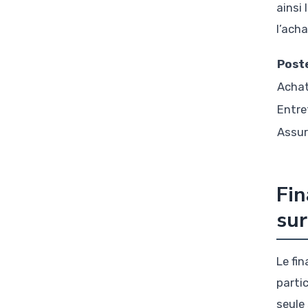
ainsi
l’ach
Post
Achat
Entre
Assur
Fin
sur
Le fi
parti
seule