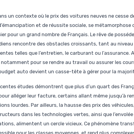
ans un contexte où le prix des voitures neuves ne cesse d
d’émancipation et de réussite sociale, se métamorphose 
cier pour un grand nombre de Français. Le rêve de posséd
diens rencontre des obstacles croissants, tant au nivea
entes telles que l’entretien, le carburant ou l’assurance. 
, notamment pour se rendre au travail ou assurer les cou
 budget auto devient un casse-tête à gérer pour la major
écentes études démontrent que plus d’un quart des Franç
pour alléger leur facture, certains allant même jusqu’à re
ons lourdes. Par ailleurs, la hausse des prix des véhicule
ructeurs dans les technologies vertes, ainsi que l’envolé
ations, alimentent un cercle vicieux. Ce phénomène transf
essible pour les classes moyennes, et rend plus complexes