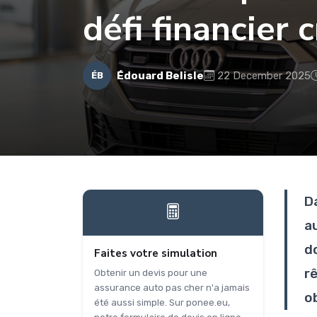
défi financier 
Édouard Belisle
22 December 2025
ÉB
D
a
d
Faites votre simulation
r
Obtenir un devis pour une
assurance auto pas cher n'a jamais
o
été aussi simple. Sur ponee.eu,