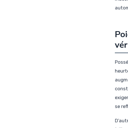
autom
Poi
vér
Possé
heurt
augme
const
exige
se ref
D’aut