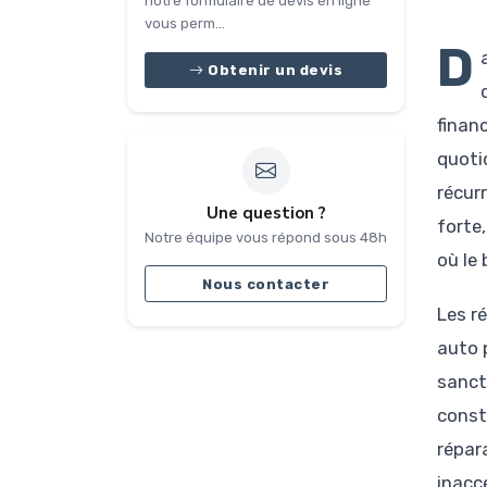
notre formulaire de devis en ligne
vous perm...
D
Obtenir un devis
finan
quoti
récurr
Une question ?
forte
Notre équipe vous répond sous 48h
où le
Nous contacter
Les r
auto 
sancti
const
répar
inacc