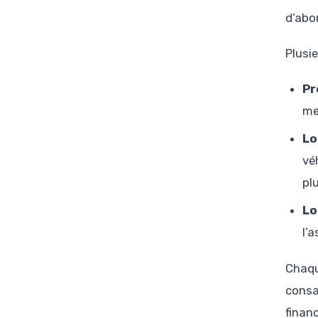
d’abo
Plusi
Pr
me
Lo
vé
plu
Lo
l’
Chaqu
consa
finan