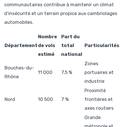
communautaires contribue à maintenir un climat
d’insécurité et un terrain propice aux cambriolages
automobiles.
Nombre
Part du
Département
de vols
total
Particularités
estimé
national
Zones
Bouches-du-
11 000
7,5 %
portuaires et
Rhône
industrie
Proximité
Nord
10 500
7 %
frontières et
axes routiers
Grande
métropole et